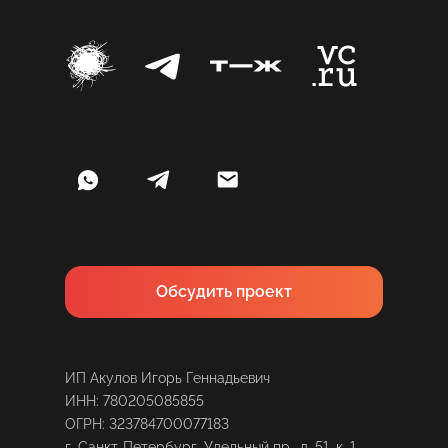
Обсудить проект
ИП Акулов Игорь Геннадьевич
ИНН: 780205085855
ОГРН: 323784700077183
г. Санкт-Петербург, Удельный пр., д. 51, к. 1