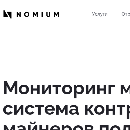
Услуги
Отр
Мониторинг м
система конт
майнеров по