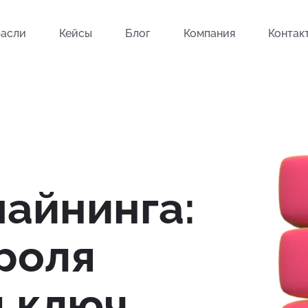
асли
Кейсы
Блог
Компания
Контак
айнинга:
роля
д ключ