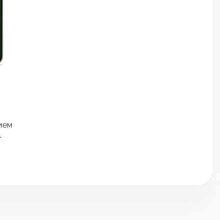
ием
-