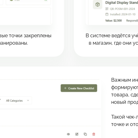
вые точки закреплены
В системе ведётся у
ланированы.
в магазин, где они у
Важным ин
формируют 
товара, сд
новый прод
Такой чек-
точке и от