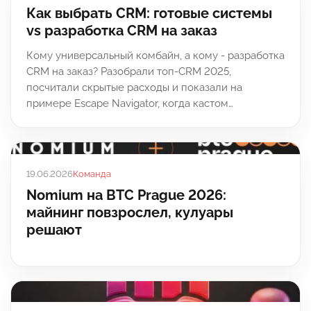
Как выбрать CRM: готовые системы
vs разработка CRM на заказ
Кому универсальный комбайн, а кому - разработка
CRM на заказ? Разобрали топ-CRM 2025,
посчитали скрытые расходы и показали на
примере Escape Navigator, когда кастом…
19.06.2026
Команда
Nomium на BTC Prague 2026:
майнинг повзрослел, кулуары
решают