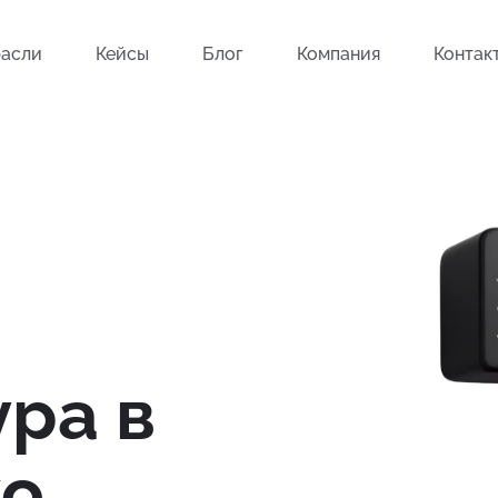
асли
Кейсы
Блог
Компания
Контак
ра в
ко